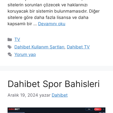
sitelerin sorunları çözecek ve haklarınızı
koruyacak bir sistemin bulunmamasıdır. Diğer
sitelere göre daha fazla lisansa ve daha
kapsamlı bir …
Devamını oku
Kategoriler
TV
Etiketler
Dahibet Kullanım Şartları
,
Dahibet TV
Yorum yap
Dahibet Spor Bahisleri
Aralık 19, 2024
yazar
Dahibet