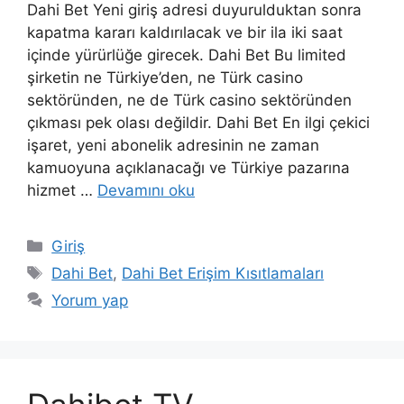
Dahi Bet Yeni giriş adresi duyurulduktan sonra
kapatma kararı kaldırılacak ve bir ila iki saat
içinde yürürlüğe girecek. Dahi Bet Bu limited
şirketin ne Türkiye’den, ne Türk casino
sektöründen, ne de Türk casino sektöründen
çıkması pek olası değildir. Dahi Bet En ilgi çekici
işaret, yeni abonelik adresinin ne zaman
kamuoyuna açıklanacağı ve Türkiye pazarına
hizmet …
Devamını oku
Kategoriler
Giriş
Etiketler
Dahi Bet
,
Dahi Bet Erişim Kısıtlamaları
Yorum yap