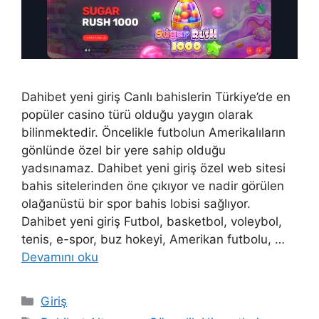
Dahibet yeni giriş Canlı bahislerin Türkiye’de en
popüler casino türü olduğu yaygın olarak
bilinmektedir. Öncelikle futbolun Amerikalıların
gönlünde özel bir yere sahip olduğu
yadsınamaz. Dahibet yeni giriş özel web sitesi
bahis sitelerinden öne çıkıyor ve nadir görülen
olağanüstü bir spor bahis lobisi sağlıyor.
Dahibet yeni giriş Futbol, ​​basketbol, ​​voleybol,
tenis, e-spor, buz hokeyi, Amerikan futbolu, …
Devamını oku
Kategoriler
Giriş