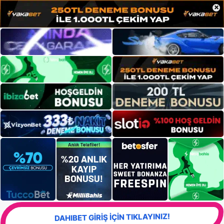
×
DAHIBET GİRİŞ İÇİN TIKLAYINIZ!