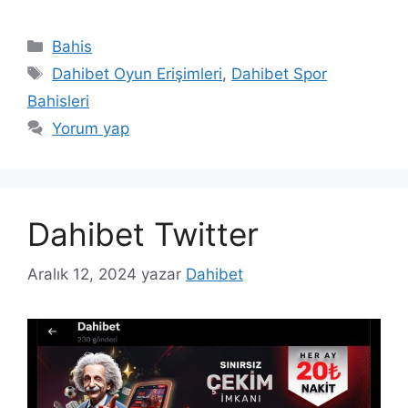
Kategoriler
Bahis
Etiketler
Dahibet Oyun Erişimleri
,
Dahibet Spor
Bahisleri
Yorum yap
Dahibet Twitter
Aralık 12, 2024
yazar
Dahibet