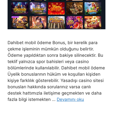
Dahibet mobil ödeme Bonus, bir kerelik para
çekme işleminin mümkün olduğunu belirtir.
Ödeme yapıldıktan sonra bakiye silinecektir. Bu
teklif yalnızca spor bahisleri veya casino
bölümlerinde kullanılabilir. Dahibet mobil ödeme
Üyelik bonuslarının hüküm ve koşulları kişiden
kişiye farklılık gösterebilir. Yasadışı casino sitesi
bonusları hakkında sorularınız varsa canlı
destek hattımızla iletişime geçmekten ve daha
fazla bilgi istemekten …
Devamını oku