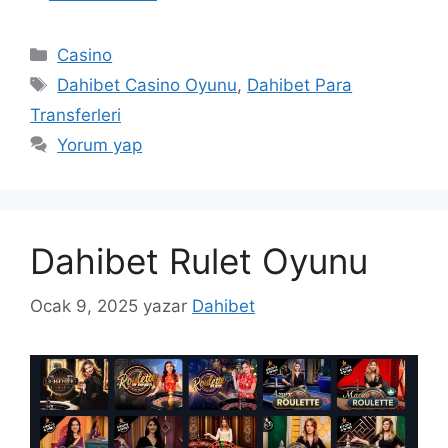
Kategoriler
Casino
Etiketler
Dahibet Casino Oyunu
,
Dahibet Para
Transferleri
Yorum yap
Dahibet Rulet Oyunu
Ocak 9, 2025
yazar
Dahibet