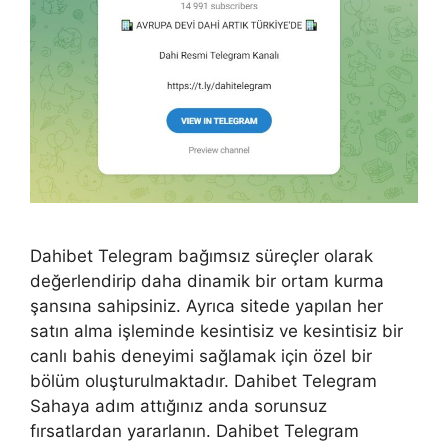
Dahibet Telegram bağımsız süreçler olarak
değerlendirip daha dinamik bir ortam kurma
şansına sahipsiniz. Ayrıca sitede yapılan her
satın alma işleminde kesintisiz ve kesintisiz bir
canlı bahis deneyimi sağlamak için özel bir
bölüm oluşturulmaktadır. Dahibet Telegram
Sahaya adım attığınız anda sorunsuz
fırsatlardan yararlanın. Dahibet Telegram