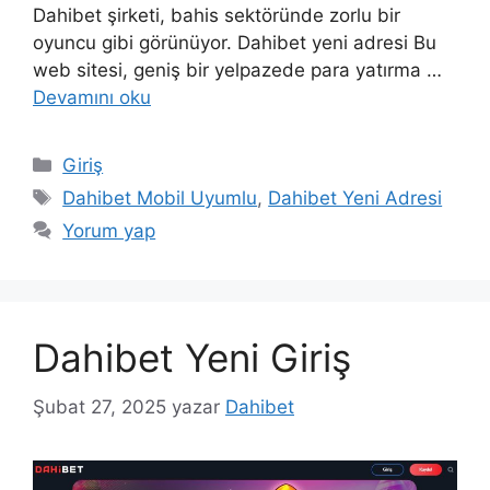
Dahibet şirketi, bahis sektöründe zorlu bir
oyuncu gibi görünüyor. Dahibet yeni adresi Bu
web sitesi, geniş bir yelpazede para yatırma …
Devamını oku
Kategoriler
Giriş
Etiketler
Dahibet Mobil Uyumlu
,
Dahibet Yeni Adresi
Yorum yap
Dahibet Yeni Giriş
Şubat 27, 2025
yazar
Dahibet