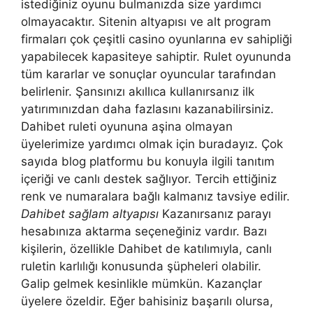
istediğiniz oyunu bulmanızda size yardımcı
olmayacaktır. Sitenin altyapısı ve alt program
firmaları çok çeşitli casino oyunlarına ev sahipliği
yapabilecek kapasiteye sahiptir. Rulet oyununda
tüm kararlar ve sonuçlar oyuncular tarafından
belirlenir. Şansınızı akıllıca kullanırsanız ilk
yatırımınızdan daha fazlasını kazanabilirsiniz.
Dahibet ruleti oyununa aşina olmayan
üyelerimize yardımcı olmak için buradayız. Çok
sayıda blog platformu bu konuyla ilgili tanıtım
içeriği ve canlı destek sağlıyor. Tercih ettiğiniz
renk ve numaralara bağlı kalmanız tavsiye edilir.
Dahibet sağlam altyapısı
Kazanırsanız parayı
hesabınıza aktarma seçeneğiniz vardır. Bazı
kişilerin, özellikle Dahibet de katılımıyla, canlı
ruletin karlılığı konusunda şüpheleri olabilir.
Galip gelmek kesinlikle mümkün. Kazançlar
üyelere özeldir. Eğer bahisiniz başarılı olursa,