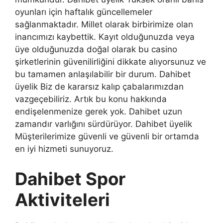
oyunları için haftalık güncellemeler
sağlanmaktadır. Millet olarak birbirimize olan
inancımızı kaybettik. Kayıt olduğunuzda veya
üye olduğunuzda doğal olarak bu casino
şirketlerinin güvenilirliğini dikkate alıyorsunuz ve
bu tamamen anlaşılabilir bir durum. Dahibet
üyelik Biz de kararsız kalıp çabalarımızdan
vazgeçebiliriz. Artık bu konu hakkında
endişelenmenize gerek yok. Dahibet uzun
zamandır varlığını sürdürüyor. Dahibet üyelik
Müşterilerimize güvenli ve güvenli bir ortamda
en iyi hizmeti sunuyoruz.
Dahibet Spor
Aktiviteleri