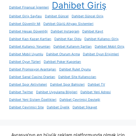
Dahibet Giriş
Dahibet Finansal İşlemleri
Dahibet Giriş Sayfası
Dahibet Güncel
Dahibet Güncel Giriş
Dahibet Güvenilir Mi
Dahibet Güçlü Altyapı Sistemleri
Dahibet Hesap Güvenliği
Dahibet Instagram
Dahibet Kayıt
Dahibet Kazı Kazan Kartları
Dahibet Kaç Oldu
Dahibet Kullanıcı Giriş
Dahibet Kullanıcı Yorumları
Dahibet Kullanım Şartları
Dahibet Mobil Giriş
Dahibet Mobil Uyumlu
Dahibet Oturum Açma
Dahibet Oyun Erişimleri
Dahibet Oyun Türleri
Dahibet Poker Kuponları
Dahibet Promosyon Avantajları
Dahibet Rulet Oyunu
Dahibet Sanal Casino Oranları
Dahibet Site Kullanıcıları
Dahibet Spor Aktiviteleri
Dahibet Spor Bahisleri
Dahibet TV
Dahibet Twitter
Dahibet Uygulama Bilgileri
Dahibet Yeni Adresi
Dahibet Yeni Sistem Özellikleri
Dahibet Çevrimiçi Desteği
Dahibet Çevrimiçi Site
Dahibet Üyelik
Dahibet Şikayet
Avrasya'nın en büyük reklam platformunda olmak için