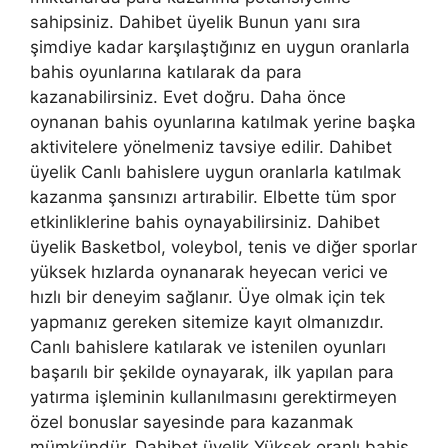
sahipsiniz. Dahibet üyelik Bunun yanı sıra
şimdiye kadar karşılaştığınız en uygun oranlarla
bahis oyunlarına katılarak da para
kazanabilirsiniz. Evet doğru. Daha önce
oynanan bahis oyunlarına katılmak yerine başka
aktivitelere yönelmeniz tavsiye edilir. Dahibet
üyelik Canlı bahislere uygun oranlarla katılmak
kazanma şansınızı artırabilir. Elbette tüm spor
etkinliklerine bahis oynayabilirsiniz. Dahibet
üyelik Basketbol, ​​voleybol, tenis ve diğer sporlar
yüksek hızlarda oynanarak heyecan verici ve
hızlı bir deneyim sağlanır. Üye olmak için tek
yapmanız gereken sitemize kayıt olmanızdır.
Canlı bahislere katılarak ve istenilen oyunları
başarılı bir şekilde oynayarak, ilk yapılan para
yatırma işleminin kullanılmasını gerektirmeyen
özel bonuslar sayesinde para kazanmak
mümkündür. Dahibet üyelik Yüksek oranlı bahis