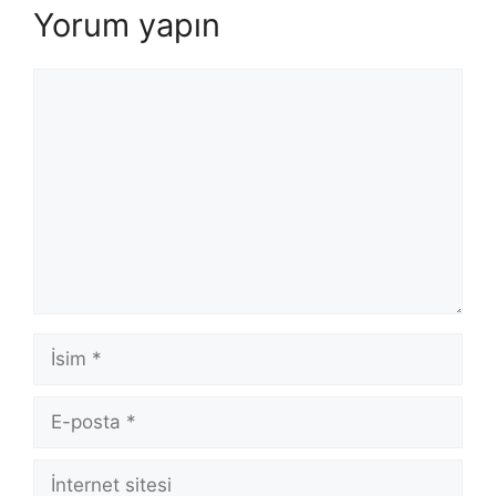
Yorum yapın
Yorum
İsim
E-
posta
İnternet