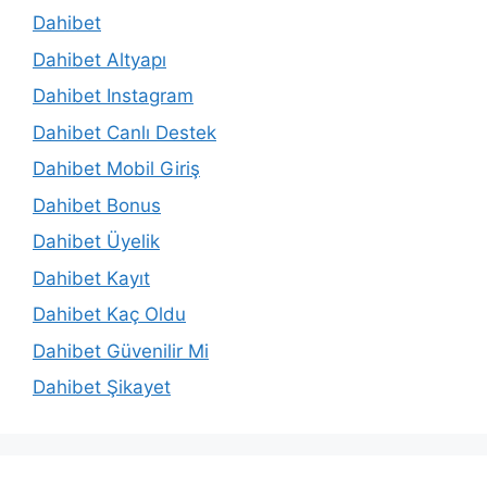
Dahibet
Dahibet Altyapı
Dahibet Instagram
Dahibet Canlı Destek
Dahibet Mobil Giriş
Dahibet Bonus
Dahibet Üyelik
Dahibet Kayıt
Dahibet Kaç Oldu
Dahibet Güvenilir Mi
Dahibet Şikayet