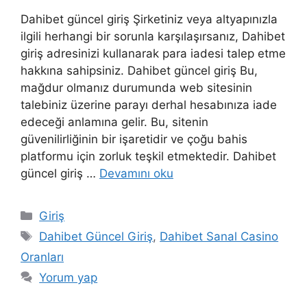
Dahibet güncel giriş Şirketiniz veya altyapınızla
ilgili herhangi bir sorunla karşılaşırsanız, Dahibet
giriş adresinizi kullanarak para iadesi talep etme
hakkına sahipsiniz. Dahibet güncel giriş Bu,
mağdur olmanız durumunda web sitesinin
talebiniz üzerine parayı derhal hesabınıza iade
edeceği anlamına gelir. Bu, sitenin
güvenilirliğinin bir işaretidir ve çoğu bahis
platformu için zorluk teşkil etmektedir. Dahibet
güncel giriş …
Devamını oku
Kategoriler
Giriş
Etiketler
Dahibet Güncel Giriş
,
Dahibet Sanal Casino
Oranları
Yorum yap