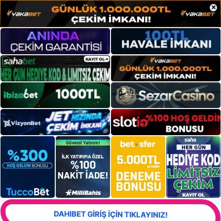
×
DAHIBET GİRİŞ İÇİN TIKLAYINIZ!