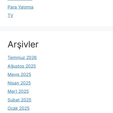
Para Yatırma
TV
Arşivler
Temmuz 2026
Ağustos 2025
Mayıs 2025
Nisan 2025
Mart 2025
Şubat 2025
Ocak 2025