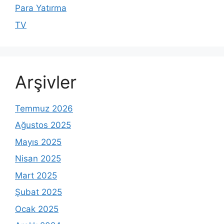
Para Yatırma
TV
Arşivler
Temmuz 2026
Ağustos 2025
Mayıs 2025
Nisan 2025
Mart 2025
Şubat 2025
Ocak 2025