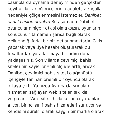
casinolarda oynama deneyiminden gerçekten
keyif alırlar ve eğlencelerinin adaletsiz koşullar
nedeniyle gölgelenmesini istemezler.
Dahibet
sanal casino oranları
Bu aşamada Dahibet
oyuncuların hiçbir etkisi olmaksızın, oyunların
sonucunun tamamen şansa bağlı olarak
belirlendiği farklı bir hizmet sunmaktadır. Giriş
yaparak veya üye hesabı oluşturarak bu
fırsatlardan yararlanmaya bir adım daha
yaklaşırsınız. Son yıllarda çevrimiçi bahis
sitelerinin sayısı önemli ölçüde arttı, ancak
Dahibet çevrimiçi bahis sitesi olağanüstü
içeriğiyle tanınan önemli bir oyuncu olarak
ortaya çıktı. Yalnızca Avrupa’da sunulan
hizmetleri sağlayan web siteleri sıklıkla
vurgulanır. Web sitesi hızla kullanıcı yorumları
alıyor, birinci sınıf bahis hizmetleri sunuyor ve
kendisini sürekli olarak saygın bir marka olarak