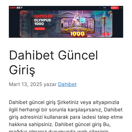
Dahibet Güncel
Giriş
Mart 13, 2025
yazar
Dahibet
Dahibet güncel giriş Şirketiniz veya altyapınızla
ilgili herhangi bir sorunla karşılaşırsanız, Dahibet
giriş adresinizi kullanarak para iadesi talep etme
hakkına sahipsiniz. Dahibet güncel giriş Bu,
mağdur olmanız durumunda web sitesinin