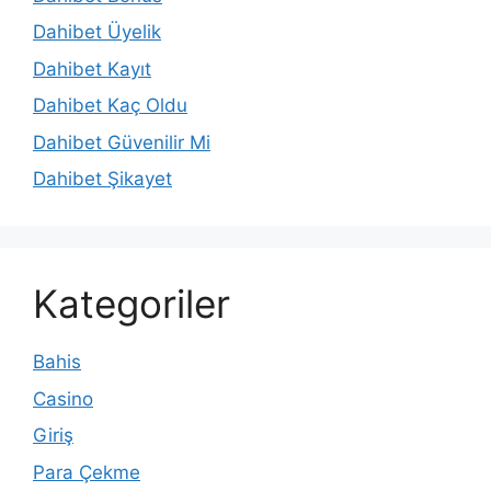
Dahibet Üyelik
Dahibet Kayıt
Dahibet Kaç Oldu
Dahibet Güvenilir Mi
Dahibet Şikayet
Kategoriler
Bahis
Casino
Giriş
Para Çekme