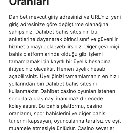
Oranları
Dahibet mevcut giriş adresinizi ve URL’nizi yeni
giriş adresinize göre değiştirme olanağına
sahipsiniz. Dahibet bahis sitesinin bu
anketlerine dayanarak birinci sınıf ve güvenilir
hizmet almayı bekleyebilirsiniz. Diğer çevrimiçi
bahis platformlarında olduğu gibi işlemi
tamamlamak için kayıtlı bir üyelik hesabına
ihtiyacınız olacaktır. Hemen üyelik hesabı
açabilirsiniz. Üyeliğinizi tamamlamanın en hızlı
yollarından biri Dahibet bahis sitesini
kullanmaktır. Dahibet casino oyunları istenen
sonuçlara ulaşmayı inanılmaz derecede
kolaylaştırır. Bu bahis platformu, casino
oranlarını, spor bahislerini ve diğer bahis
türlerini kapsayan, oyuncularına tarafsız ve eşit
muamele etmesiyle ünlüdür. Casino severler