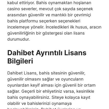
kabul ettiriyor. Bahis oynamaktan hoşlanan
casino severler, mevcut çok sayıda seçenek
arasından güvenilir ve mantıklı bir çevrimiçi
bahis platformu seçerken seçenekleri
incelemeye yönelir. İnceledikleri ilk husus, aracın
güvenilirliğinin bir göstergesi olan lisans
durumudur.
Dahibet Ayrıntılı Lisans
Bilgileri
Dahibet Lisans, bahis sitesinin güvenilir,
güvenilir olmasını sağlar ve oyuncuların
oyunlardan keyif alması için güvenli bir ortam
sağlar. Geçerli bir ehliyetiniz varsa, kesinlikle
bahis oynayabilirsiniz. Siteye kolayca kayıt
olabilir ve bahislerinizi oynamaya