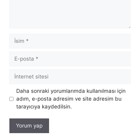
İsim
E-
posta
İnternet
sitesi
Daha sonraki yorumlarımda kullanılması için
adım, e-posta adresim ve site adresim bu
tarayıcıya kaydedilsin.