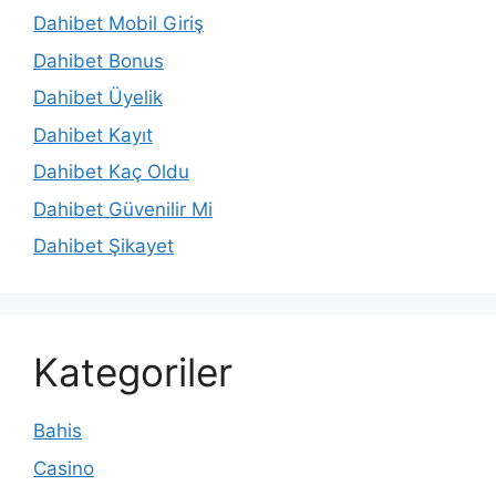
Dahibet Mobil Giriş
Dahibet Bonus
Dahibet Üyelik
Dahibet Kayıt
Dahibet Kaç Oldu
Dahibet Güvenilir Mi
Dahibet Şikayet
Kategoriler
Bahis
Casino