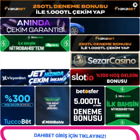
×
DAHIBET GİRİŞ İÇİN TIKLAYINIZ!