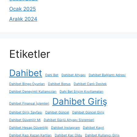
Ocak 2025
Aralık 2024
Etiketler
Dahibet
Dahi Bet
Dahibet Altyapı
Dahibet Bağlantı Adresi
Dahibet Bingo Oyunları
Dahibet Bonus
Dahibet Canlı Destek
Dahibet Deneyimli Kullanıcıları
Dahi Bet Erişim Kısıtlamaları
Dahibet Giriş
Dahibet Finansal İşlemleri
Dahibet Giriş Sayfası
Dahibet Güncel
Dahibet Güncel Giriş
Dahibet Güvenilir Mi
Dahibet Güçlü Altyapı Sistemleri
Dahibet Hesap Güvenliği
Dahibet Instagram
Dahibet Kayıt
Dahibet Kazı Kazan Kartları
Dahibet Kaç Oldu
Dahibet Kullanıcı Giriş