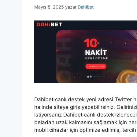
Mayıs 8, 2025
yazar
Dahibet
Dahibet canlı destek yeni adresi Twitter h
halinde siteye giriş yapabilirsiniz. Geliri
istiyorsanız Dahibet canlı destek izlenecek
beladan uzak kalmasını sağlamak için her t
mobil cihazlar için optimize edilmiş, tercih