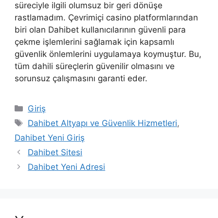
süreciyle ilgili olumsuz bir geri dönüşe
rastlamadım. Çevrimiçi casino platformlarından
biri olan Dahibet kullanıcılarının güvenli para
çekme işlemlerini sağlamak için kapsamlı
güvenlik önlemlerini uygulamaya koymuştur. Bu,
tüm dahili süreçlerin güvenilir olmasını ve
sorunsuz çalışmasını garanti eder.
Kategoriler
Giriş
Etiketler
Dahibet Altyapı ve Güvenlik Hizmetleri
,
Dahibet Yeni Giriş
Dahibet Sitesi
Dahibet Yeni Adresi