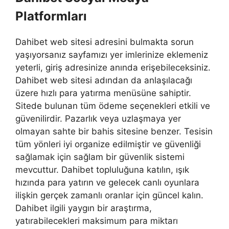
Platformları
Dahibet web sitesi adresini bulmakta sorun
yaşıyorsanız sayfamızı yer imlerinize eklemeniz
yeterli, giriş adresinize anında erişebileceksiniz.
Dahibet web sitesi adından da anlaşılacağı
üzere hızlı para yatırma menüsüne sahiptir.
Sitede bulunan tüm ödeme seçenekleri etkili ve
güvenilirdir. Pazarlık veya uzlaşmaya yer
olmayan sahte bir bahis sitesine benzer. Tesisin
tüm yönleri iyi organize edilmiştir ve güvenliği
sağlamak için sağlam bir güvenlik sistemi
mevcuttur. Dahibet topluluğuna katılın, ışık
hızında para yatırın ve gelecek canlı oyunlara
ilişkin gerçek zamanlı oranlar için güncel kalın.
Dahibet ilgili yaygın bir araştırma,
yatırabilecekleri maksimum para miktarı