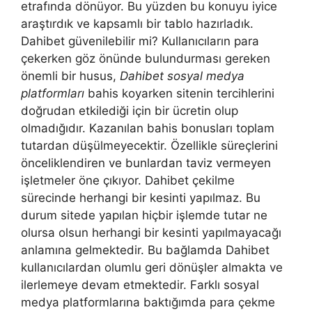
etrafında dönüyor. Bu yüzden bu konuyu iyice
araştırdık ve kapsamlı bir tablo hazırladık.
Dahibet güvenilebilir mi? Kullanıcıların para
çekerken göz önünde bulundurması gereken
önemli bir husus,
Dahibet sosyal medya
platformları
bahis koyarken sitenin tercihlerini
doğrudan etkilediği için bir ücretin olup
olmadığıdır. Kazanılan bahis bonusları toplam
tutardan düşülmeyecektir. Özellikle süreçlerini
önceliklendiren ve bunlardan taviz vermeyen
işletmeler öne çıkıyor. Dahibet çekilme
sürecinde herhangi bir kesinti yapılmaz. Bu
durum sitede yapılan hiçbir işlemde tutar ne
olursa olsun herhangi bir kesinti yapılmayacağı
anlamına gelmektedir. Bu bağlamda Dahibet
kullanıcılardan olumlu geri dönüşler almakta ve
ilerlemeye devam etmektedir. Farklı sosyal
medya platformlarına baktığımda para çekme