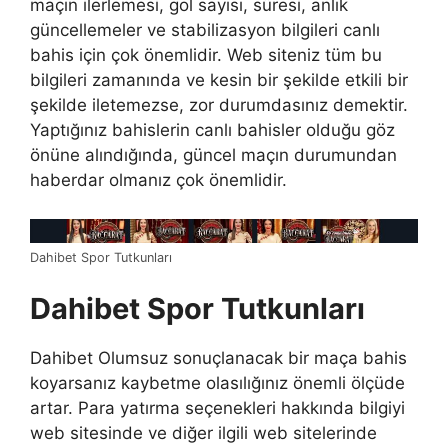
maçın ilerlemesi, gol sayısı, süresi, anlık
güncellemeler ve stabilizasyon bilgileri canlı
bahis için çok önemlidir. Web siteniz tüm bu
bilgileri zamanında ve kesin bir şekilde etkili bir
şekilde iletemezse, zor durumdasınız demektir.
Yaptığınız bahislerin canlı bahisler olduğu göz
önüne alındığında, güncel maçın durumundan
haberdar olmanız çok önemlidir.
Dahibet Spor Tutkunları
Dahibet Spor Tutkunları
Dahibet Olumsuz sonuçlanacak bir maça bahis
koyarsanız kaybetme olasılığınız önemli ölçüde
artar. Para yatırma seçenekleri hakkında bilgiyi
web sitesinde ve diğer ilgili web sitelerinde