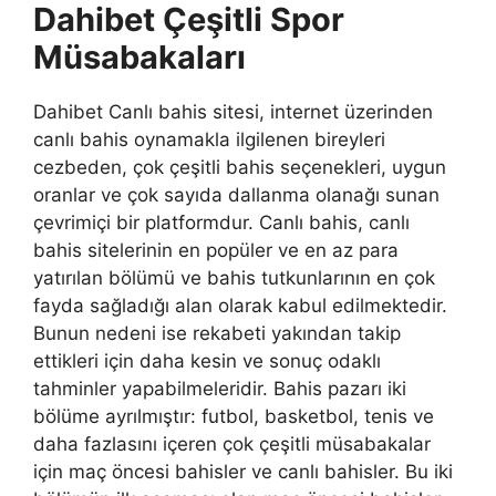
Dahibet Çeşitli Spor
Müsabakaları
Dahibet Canlı bahis sitesi, internet üzerinden
canlı bahis oynamakla ilgilenen bireyleri
cezbeden, çok çeşitli bahis seçenekleri, uygun
oranlar ve çok sayıda dallanma olanağı sunan
çevrimiçi bir platformdur. Canlı bahis, canlı
bahis sitelerinin en popüler ve en az para
yatırılan bölümü ve bahis tutkunlarının en çok
fayda sağladığı alan olarak kabul edilmektedir.
Bunun nedeni ise rekabeti yakından takip
ettikleri için daha kesin ve sonuç odaklı
tahminler yapabilmeleridir. Bahis pazarı iki
bölüme ayrılmıştır: futbol, ​​basketbol, ​​tenis ve
daha fazlasını içeren çok çeşitli müsabakalar
için maç öncesi bahisler ve canlı bahisler. Bu iki