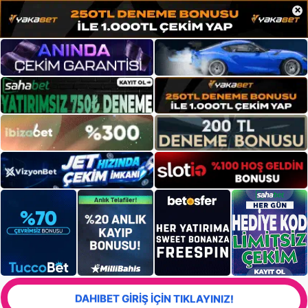
×
DAHIBET GİRİŞ İÇİN TIKLAYINIZ!