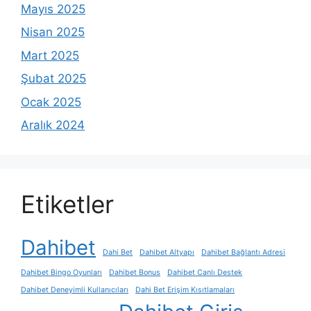
Mayıs 2025
Nisan 2025
Mart 2025
Şubat 2025
Ocak 2025
Aralık 2024
Etiketler
Dahibet
Dahi Bet
Dahibet Altyapı
Dahibet Bağlantı Adresi
Dahibet Bingo Oyunları
Dahibet Bonus
Dahibet Canlı Destek
Dahibet Deneyimli Kullanıcıları
Dahi Bet Erişim Kısıtlamaları