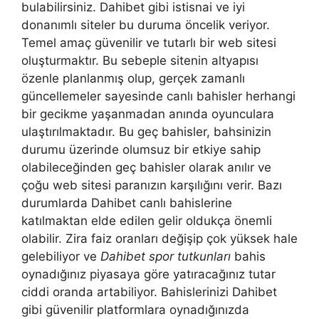
bulabilirsiniz. Dahibet gibi istisnai ve iyi
donanımlı siteler bu duruma öncelik veriyor.
Temel amaç güvenilir ve tutarlı bir web sitesi
oluşturmaktır. Bu sebeple sitenin altyapısı
özenle planlanmış olup, gerçek zamanlı
güncellemeler sayesinde canlı bahisler herhangi
bir gecikme yaşanmadan anında oyunculara
ulaştırılmaktadır. Bu geç bahisler, bahsinizin
durumu üzerinde olumsuz bir etkiye sahip
olabileceğinden geç bahisler olarak anılır ve
çoğu web sitesi paranızın karşılığını verir. Bazı
durumlarda Dahibet canlı bahislerine
katılmaktan elde edilen gelir oldukça önemli
olabilir. Zira faiz oranları değişip çok yüksek hale
gelebiliyor ve
Dahibet spor tutkunları
bahis
oynadığınız piyasaya göre yatıracağınız tutar
ciddi oranda artabiliyor. Bahislerinizi Dahibet
gibi güvenilir platformlara oynadığınızda